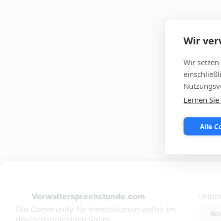
Wir ve
Wir setzen
einschließ
Nutzungsve
Lernen Sie
Alle C
Verwaltersprechstunde.com
Unte
Die Community für Immobilienverwalter im
Ko
deutschsprachigen Raum.