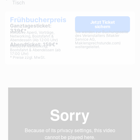
Tisch
Frühbucherpreis
Jetzt Ticket
Ganztagesticket:
sichern
339€*
Sie werden zur Buchungsseite
Inklusive Aperó, Vorträge,
des Veranstalters (Makler
Networking, Bootsfahrt &
Service AG,
Abendessen (Ab 12:00 Uhr)
Maklersprechstunde.com)
Abendticket: 159€*
Inklusive Networking,
weitergeleitet.
Bootsfahrt & Abendessen (ab
17:00 Uhr)
* Preise zzgl. MwSt.