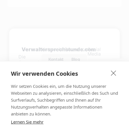
Verwaltersprechstunde.com
Unternehmen
Ressourcen
Social
Media
Die
Kontakt
Blog
Community
Facebook
für
Impressum
Mitglied
Wir verwenden Cookies
Immobilienverwalter
werden
LinkedIn
im
Datenschutz
deutschsprachigen
Partner
Wir setzen Cookies ein, um die Nutzung unserer
werden
Raum.
Webseiten zu analysieren, einschließlich des Such und
Surfverlaufs, Suchbegriffen und Ihnen auf Ihr
Nutzungsverhalten angepasste Informationen
anbieten zu können.
In Partnerschaft mit
Lernen Sie mehr
Maklersprechstunde.com